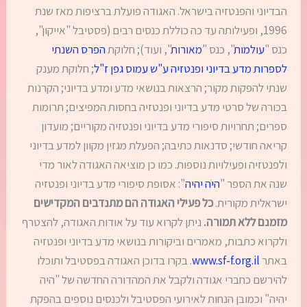
הבדיוני והפנטזיה בישראל. האגודה פועלת ברציפות מאז שנת
1996, ופעילותה עד כה כוללת כנסים רבים (פסטיבל "אייקון",
כנס "
עולמות
", כנס "
מאורות
", ועוד); חלוקת
הפרס השנתי
לספרות מדע בדיוני ופנטזיה ע"ש עמוס גפן ז"ל
; חלוקת מענק
שנתי להפקות מקור; הרצאות בנושאי מדע ומדע בדיוני; הקרנות
בכורה של סרטי מדע בדיוני ופנטזיה בחסות המפיצים; תרומות
ספרים; תחרויות סיפורי מדע בדיוני ופנטזיה מקוריים; מועדון
קריאה חודשי; סדנאות כתיבה; הפעלת מגזין מקוון למדע בדיוני
ולפנטזיה ופעילויות נוספות. כמו כן מוציאה האגודה לאור מדי
שנה את הספר "
היֹה יהיה
": אסופת סיפורי מדע בדיוני ופנטזיה
ישראלית מקורית.
כל פעילי האגודה הם מתנדבים המקדישים
מזמנם ללא תמורה.
ניתן לקרוא עוד על אודות האגודה, להצטרף
ולקרוא כתבות, מאמרים וביקורות בנושאי מדע בדיוני ופנטזיה
באתר
www.sf-f.org.il
. בקרו בדוכן האגודה בפסטיבל ותוכלו
להירשם כחברי אגודה ולקבל את המהדורה החדשה של "היה
יהיה" וכמובן הנחות לאירועי הפסטיבל ולכנסים נוספים בהפקת